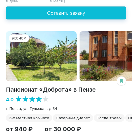
в день
в месяц
Оставить заявку
ЭКОНОМ
Пансионат «Доброта» в Пензе
4.0
г. Пенза, ул. Тульская, д 34
2-х местная комната
Сахарный диабет
После травм
С
от 940 ₽
от 30 000 ₽