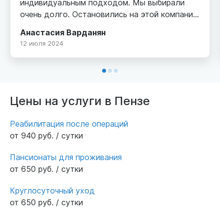
индивидуальным подходом. Мы выбирали
очень долго. Остановились на этой компании,
досконально изучив все плюсы и нюансы.
Анастасия Варданян
Нас привлекло расположение, ежедневный
12 июля 2024
медосмотр, качество номеров, насыщенная
культурная программа пансионата, персонал
с профессиональной подготовкой.
Действительно много плюсов. Рады, что
нашли такое место для моего папы. Он стал
Цены на услуги в Пензе
гулять, больше общаться с людьми своего
поколения, снова играет в любимые шахматы.
Реабилитация после операций
Я спокойна
от 940 руб. / сутки
Пансионаты для проживания
от 650 руб. / сутки
Круглосуточный уход
от 650 руб. / сутки