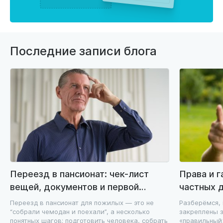
Последние записи блога
Переезд в пансионат: чек-лист
Права и 
вещей, документов и первой
частных 
недели без стресса
договор, 
Переезд в пансионат для пожилых — это не
Разберёмся,
“собрали чемодан и поехали”, а несколько
закреплены з
понятных шагов: подготовить человека, собрать
«правильный»