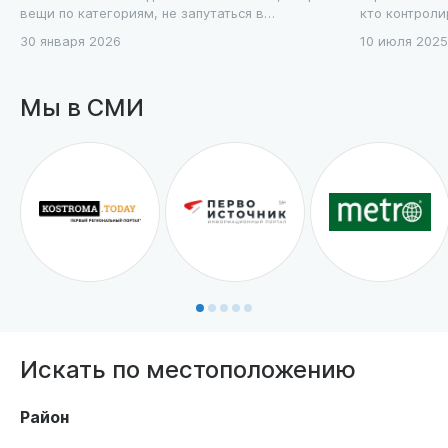
вещи по категориям, не запутаться в
кто контроли
документах и пройти первую неделю без
престарелых
30 января 2026
10 июля 2025
эмоциональных качелей.
Мы в СМИ
Искать по местоположению
Район