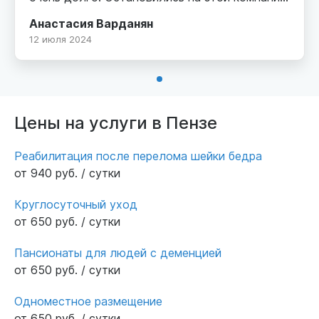
досконально изучив все плюсы и нюансы.
Анастасия Варданян
Нас привлекло расположение, ежедневный
12 июля 2024
медосмотр, качество номеров, насыщенная
культурная программа пансионата, персонал
с профессиональной подготовкой.
Действительно много плюсов. Рады, что
нашли такое место для моего папы. Он стал
Цены на услуги в Пензе
гулять, больше общаться с людьми своего
поколения, снова играет в любимые шахматы.
Реабилитация после перелома шейки бедра
Я спокойна
от 940 руб. / сутки
Круглосуточный уход
от 650 руб. / сутки
Пансионаты для людей с деменцией
от 650 руб. / сутки
Одноместное размещение
от 650 руб. / сутки