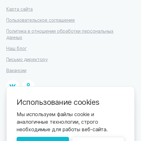
Карта сайта
Пользовательское соглашение
Политика в отношении обработки персональных
данных
Наш блог
Письмо директору
Вакансии
Использование cookies
© 2026
ИП Высоцкий Дмитрий Петрович, ИНН 233610721148
Мы используем файлы cookie и
аналогичные технологии, строго
0+
Цены обновляются по мере поступления новой
необходимые для работы веб-сайта.
информации. Точную стоимость уточняйте у
пансионата. Информация, предоставленная на сайте,