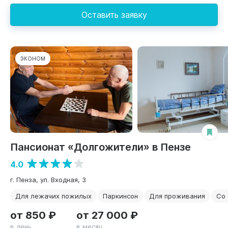
Оставить заявку
ЭКОНОМ
Пансионат «Долгожители» в Пензе
4.0
г. Пенза, ул. Входная, 3
Для лежачих пожилых
Паркинсон
Для проживания
Со
от 850 ₽
от 27 000 ₽
в день
в месяц