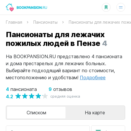
Главная
Пансионаты
Пансионаты для лежачих пож
Пансионаты для лежачих
пожилых людей в Пензе
4
На BOOKPANSION.RU представлено 4 пансионата
и дома престарелых для лежачих больных.
Выбирайте подходящий вариант по стоимости,
местоположению и удобствам!
Подробнее
4
9
пансионата
отзывов
4.2
средняя оценка
Списком
На карте